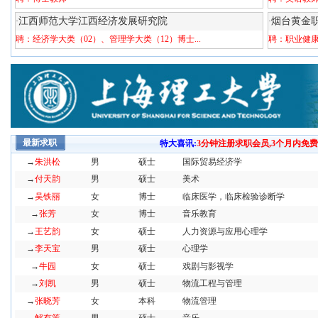
江西师范大学江西经济发展研究院
烟台黄金
·
·
聘：
经济学大类（02）、管理学大类（12）博士...
聘：
职业健
最新求职
特大喜讯:
3分钟注册求职会员,3个月内免
→
朱洪松
男
硕士
国际贸易经济学
→
付天韵
男
硕士
美术
→
吴铁丽
女
博士
临床医学，临床检验诊断学
→
张芳
女
博士
音乐教育
→
王艺韵
女
硕士
人力资源与应用心理学
→
李天宝
男
硕士
心理学
→
牛园
女
硕士
戏剧与影视学
→
刘凯
男
硕士
物流工程与管理
→
张晓芳
女
本科
物流管理