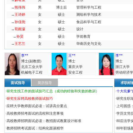
→
解有策
男
硕士
音乐
→
熊伟伟
男
博士后
管理科学与工程
→
王诗婷
女
硕士
测绘科学与技术
→
孙佳尧
女
硕士
食品科学与工程
→
苟雨濛
女
硕士
设计
→
孙昊
女
硕士
学前教育
→
王艺兰
女
硕士
华南历史与文化
李**
王**
李**
博士(副教授)
博士
博士
北京工业大学
重庆大学
浙江大学
机械电子工程
安全工程
劳动经济
面试指导
简历指导
求职经
·
研究生找工作的面试技巧汇总（成功的经验和失败的教训）
·
十大坑爹“
·
研究生应聘高校教师面试技巧
·
研究生职
·
应聘大学教师面试必读：试讲高分要点
·
上司困惑
·
高校教师招考面试的流程和注意事项
·
学历文凭仅
·
高校教师招聘面试必读：教招面试教案设计标准
·
80后法学
·
教师招聘考试面试：结构化面谈精华
·
80年职