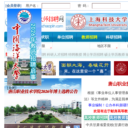
[会员登录]
用户名：
密 码：
首 页
个人求职
单位招聘
教师招聘
科研招聘
搜索：
热门搜索：
高校教师招聘
科研人才招聘
特聘教授
博士学历招聘
硕士学历教师
唐山职业
[关闭]
根据《事业单位人事管理条
法》等文件精神，为满足我单位对
事业编制！公办本科|新疆
欢迎有志于献身高等教育事
高校教师招聘
高校教师
·
中共甘肃省委党校(甘肃行政