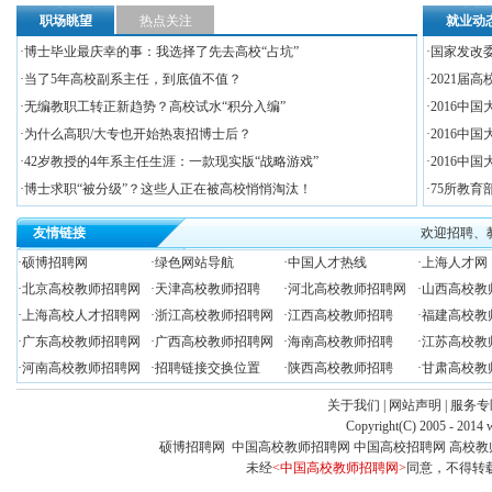
职场眺望
热点关注
就业动
·
博士毕业最庆幸的事：我选择了先去高校“占坑”
·
国家发改
·
当了5年高校副系主任，到底值不值？
·
2021届
·
无编教职工转正新趋势？高校试水“积分入编”
·
2016中国
·
为什么高职/大专也开始热衷招博士后？
·
2016中
·
42岁教授的4年系主任生涯：一款现实版“战略游戏”
·
2016中国
·
博士求职“被分级”？这些人正在被高校悄悄淘汰！
·
75所教育
友情链接
欢迎招聘、教育
·
硕博招聘网
·
绿色网站导航
·
中国人才热线
·
上海人才网
·
北京高校教师招聘网
·
天津高校教师招聘
·
河北高校教师招聘
网
·
山西高校教
·
上海高校人才招聘网
·
浙江高校教师招聘网
·
江西高校教师招聘
·
福建高校教
·
广东高校教师招聘网
·
广西高校教师招聘网
·
海南高校教师招聘
·
江苏高校教
·
河南高校教师招聘网
·招聘链接交换位置
·
陕西高校教师招聘
·
甘肃高校教
关于我们
|
网站声明
|
服务专
Copyright(C) 2005 - 2014 
硕博招聘网
中国高校教师招聘网 中国高校招聘网 高校教
未经
<中国高校教师招聘网>
同意，不得转