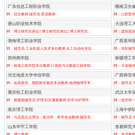
广东信息工程职业学院
赣南卫生
·
·
聘：
语文教师
辅导员
英语教师
聘：
口腔医学
唐山职业技术学院
大连理工
·
·
聘：
博士研究生岗位1
博士研究生岗位2
博士研究生...
聘：
虚拟现
渤海理工职业学院
广西英华
·
·
聘：
辅导员
工业机器人技术专任教师
化工自动化专任...
聘：
专职辅
郑州商学院
新疆理工
·
·
聘：
机电工程学院专任教师
计算机与大数据工程学院...
聘：
天体物
河北地质大学华信学院
广西师范
·
·
聘：
临床医学、预防医学相关专业教师
地球物理学专...
聘：
辅导员
重庆轻工职业学院
武汉大学
·
·
聘：
新疆籍辅导员
护理/社区康复教师
药学与护理学...
聘：
低空统
燕京理工学院
上海中侨
·
·
聘：
马克思主义理论、政治学、哲学专业教师
辅导员...
聘：
辅导员
山东华宇工学院
首都师范
·
·
聘：
博士教师
聘：
英语教